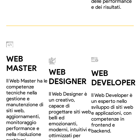
delle performance
e dei risultati.
WEB
MASTER
WEB
WEB
DESIGNER
Il Web Master ha le
DEVELOPER
competenze
tecniche nella
Il Web Designer è
Il Web Developer è
gestione e
un creativo,
un esperto nello
manutenzione di
capace di
sviluppo di siti web
siti web,
progettare siti web
e applicazioni, con
aggiornamenti,
belli ed
competenze in
monitoraggio
emozionanti,
frontend e
performance e
moderni, intuitivi e
backend.
nella risoluzione
ottimizzati per