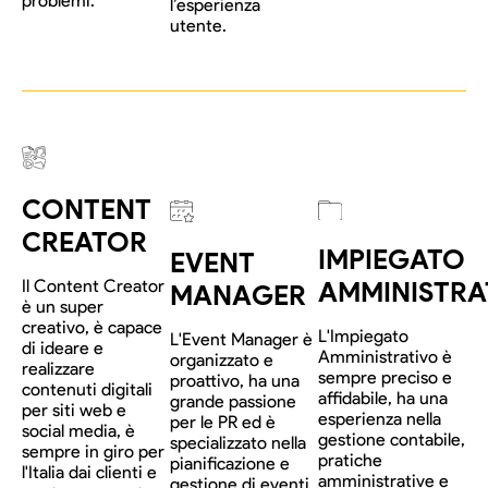
problemi.
l’esperienza
utente.
CONTENT
CREATOR
IMPIEGATO
EVENT
Il Content Creator
AMMINISTRA
MANAGER
è un super
creativo, è capace
L'Impiegato
L'Event Manager è
di ideare e
Amministrativo è
organizzato e
realizzare
sempre preciso e
proattivo, ha una
contenuti digitali
affidabile, ha una
grande passione
per siti web e
esperienza nella
per le PR ed è
social media, è
gestione contabile,
specializzato nella
sempre in giro per
pratiche
pianificazione e
l'Italia dai clienti e
amministrative e
gestione di eventi