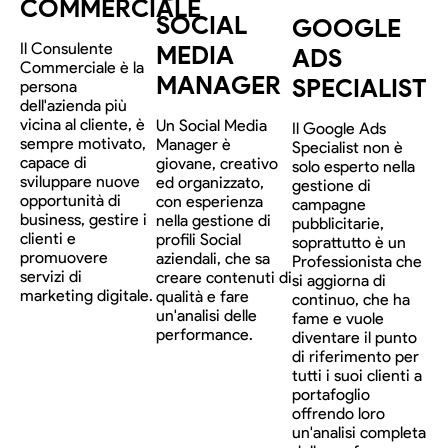
COMMERCIALE
SOCIAL
GOOGLE
Il Consulente
MEDIA
ADS
Commerciale è la
MANAGER
SPECIALIST
persona
dell'azienda più
vicina al cliente, è
Un Social Media
Il Google Ads
sempre motivato,
Manager è
Specialist non è
capace di
giovane, creativo
solo esperto nella
sviluppare nuove
ed organizzato,
gestione di
opportunità di
con esperienza
campagne
business, gestire i
nella gestione di
pubblicitarie,
clienti e
profili Social
soprattutto è un
promuovere
aziendali, che sa
Professionista che
servizi di
creare contenuti di
si aggiorna di
marketing digitale.
qualità e fare
continuo, che ha
un'analisi delle
fame e vuole
performance.
diventare il punto
di riferimento per
tutti i suoi clienti a
portafoglio
offrendo loro
un'analisi completa