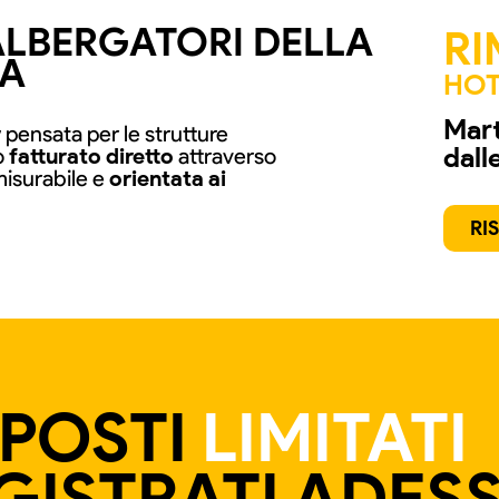
ALBERGATORI DELLA
RI
LA
HOT
Mart
r
pensata per le strutture
dall
o
fatturato diretto
attraverso
misurabile e
orientata ai
RI
POSTI
LIMITATI
GISTRATI ADES