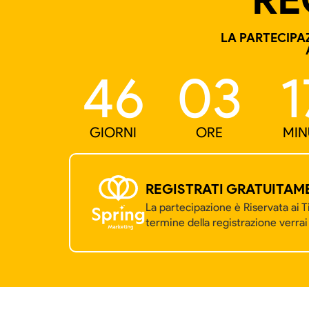
LA PARTECIPAZ
46
03
1
GIORNI
ORE
MIN
REGISTRATI GRATUITAM
La partecipazione è Riservata ai T
termine della registrazione verrai 