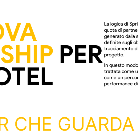
OVA
La logica di Sp
quota di partner
generato dalla 
SHIP
PER
definite sugli o
tracciamento dis
progetto.
OTEL
In questo modo 
trattata come un
come un percors
performance div
R CHE GUARDA 